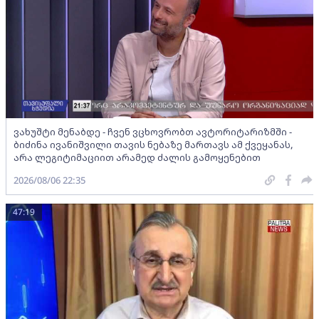
ვახუშტი მენაბდე - ჩვენ ვცხოვრობთ ავტორიტარიზმში -
ბიძინა ივანიშვილი თავის ნებაზე მართავს ამ ქვეყანას,
არა ლეგიტიმაციით არამედ ძალის გამოყენებით
2026/08/06 22:35
47:19