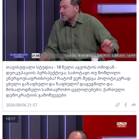
თავისუფალი სტუდია - 18 წელი აგვისტოს ომიდან -
დეოკუპაციის პერსპექტივა; საბოტაჟი თუ მოშლილი
ენერგოუსაფრთხოება? რატომ ვერ შედგა პოლიტიკურად
ცხელი გაზაფხული და ზაფხული? დაგეგმილი და
მოსალოდნელი სამთავრობო ცვლილებები; ქართული
დემოკრატიის გამოწვევები
2026/08/06 21:57
10:17