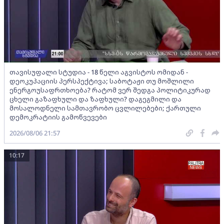
თავისუფალი სტუდია - 18 წელი აგვისტოს ომიდან -
დეოკუპაციის პერსპექტივა; საბოტაჟი თუ მოშლილი
ენერგოუსაფრთხოება? რატომ ვერ შედგა პოლიტიკურად
ცხელი გაზაფხული და ზაფხული? დაგეგმილი და
მოსალოდნელი სამთავრობო ცვლილებები; ქართული
დემოკრატიის გამოწვევები
2026/08/06 21:57
10:17