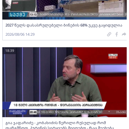
2027 წელს დასასრულებელი ბინების 68% უკვე გაყიდულია
2026/08/06 14:29
18:39
გია ჯაფარიძე - კობახიძის წერილი რუსულად რომ
თარგმნოთ, პუტინის სიტყვებს მიიღებთ - რაც შეეხება