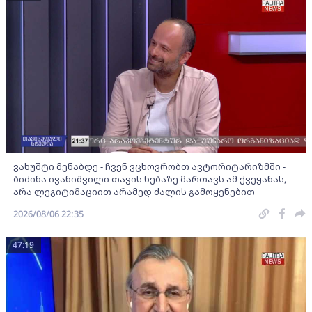
ვახუშტი მენაბდე - ჩვენ ვცხოვრობთ ავტორიტარიზმში -
ბიძინა ივანიშვილი თავის ნებაზე მართავს ამ ქვეყანას,
არა ლეგიტიმაციით არამედ ძალის გამოყენებით
2026/08/06 22:35
47:19