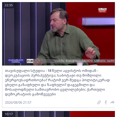
22:35
თავისუფალი სტუდია - 18 წელი აგვისტოს ომიდან -
დეოკუპაციის პერსპექტივა; საბოტაჟი თუ მოშლილი
ენერგოუსაფრთხოება? რატომ ვერ შედგა პოლიტიკურად
ცხელი გაზაფხული და ზაფხული? დაგეგმილი და
მოსალოდნელი სამთავრობო ცვლილებები; ქართული
დემოკრატიის გამოწვევები
2026/08/06 21:57
10:17