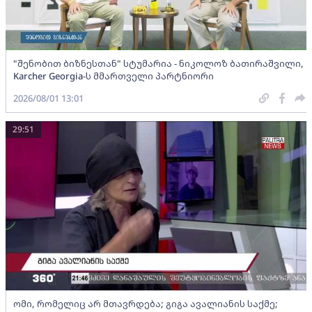
"შენობით ბიზნესთან" სტუმარია - ნიკოლოზ ბათირაშვილი,
Karcher Georgia-ს მმართველი პარტნიორი
2026/08/01 13:01
29:51
ომი, რომელიც არ მთავრდება; გიგა ავალიანის საქმე;