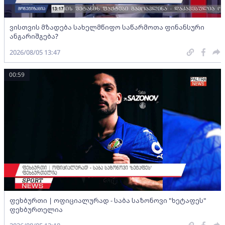
ვისთვის მზადება სახელმწიფო საწარმოთა ფინანსური
ანგარიშგება?
2026/08/05 13:47
00:59
ფეხბურთი | ოფიციალურად - საბა საზონოვი "ხეტაფეს"
ფეხბურთელია