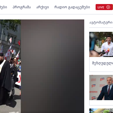
მები
პროგრამა
არქივი
რადიო გადაცემები
LIVE
ავტომატური
შეზღუდული