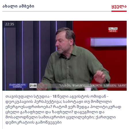
ახალი ამბები
ყველა
22:35
თავისუფალი სტუდია - 18 წელი აგვისტოს ომიდან -
დეოკუპაციის პერსპექტივა; საბოტაჟი თუ მოშლილი
ენერგოუსაფრთხოება? რატომ ვერ შედგა პოლიტიკურად
ცხელი გაზაფხული და ზაფხული? დაგეგმილი და
მოსალოდნელი სამთავრობო ცვლილებები; ქართული
დემოკრატიის გამოწვევები