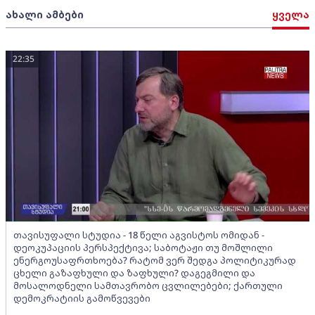
ახალი ამბები
ყველა
22:35
თავისუფალი სტუდია - 18 წელი აგვისტოს ომიდან -
დეოკუპაციის პერსპექტივა; საბოტაჟი თუ მოშლილი
ენერგოუსაფრთხოება? რატომ ვერ შედგა პოლიტიკურად
ცხელი გაზაფხული და ზაფხული? დაგეგმილი და
მოსალოდნელი სამთავრობო ცვლილებები; ქართული
დემოკრატიის გამოწვევები