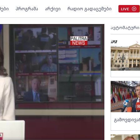
მები
პროგრამა
არქივი
რადიო გადაცემები
LIVE
ავტომატური
გამოვდივ