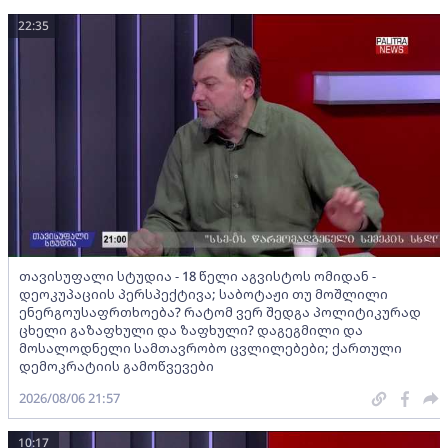
22:35
თავისუფალი სტუდია - 18 წელი აგვისტოს ომიდან -
დეოკუპაციის პერსპექტივა; საბოტაჟი თუ მოშლილი
ენერგოუსაფრთხოება? რატომ ვერ შედგა პოლიტიკურად
ცხელი გაზაფხული და ზაფხული? დაგეგმილი და
მოსალოდნელი სამთავრობო ცვლილებები; ქართული
დემოკრატიის გამოწვევები
2026/08/06 21:57
10:17