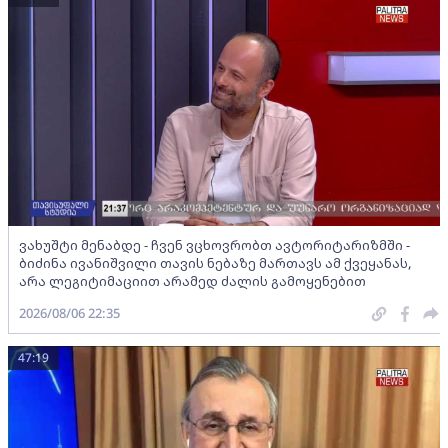
ვახუშტი მენაბდე - ჩვენ ვცხოვრობთ ავტორიტარიზმში -
ბიძინა ივანიშვილი თავის ნებაზე მართავს ამ ქვეყანას,
არა ლეგიტიმაციით არამედ ძალის გამოყენებით
2026/08/06 22:35
47:19