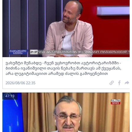
ვახუშტი მენაბდე - ჩვენ ვცხოვრობთ ავტორიტარიზმში -
ბიძინა ივანიშვილი თავის ნებაზე მართავს ამ ქვეყანას,
არა ლეგიტიმაციით არამედ ძალის გამოყენებით
2026/08/06 22:35
47:19