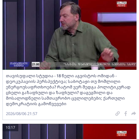
თავისუფალი სტუდია - 18 წელი აგვისტოს ომიდან -
დეოკუპაციის პერსპექტივა; საბოტაჟი თუ მოშლილი
ენერგოუსაფრთხოება? რატომ ვერ შედგა პოლიტიკურად
ცხელი გაზაფხული და ზაფხული? დაგეგმილი და
მოსალოდნელი სამთავრობო ცვლილებები; ქართული
დემოკრატიის გამოწვევები
2026/08/06 21:57
10:17