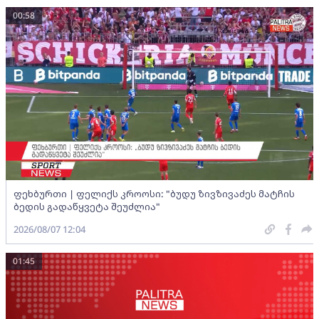
00:58
ფეხბურთი | ფელიქს კროოსი: "ბუდუ ზივზივაძეს მატჩის
ბედის გადაწყვეტა შეუძლია"
2026/08/07 12:04
01:45