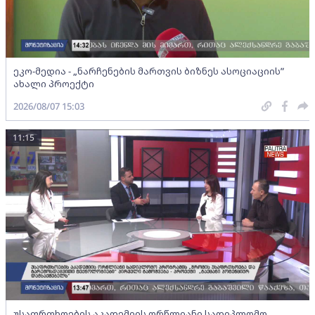
ეკო-მედია - „ნარჩენების მართვის ბიზნეს ასოციაციის”
ახალი პროექტი
2026/08/07 15:03
11:15
უსაფრთხოების აკადემიის ორწლიანი სადიპლომო