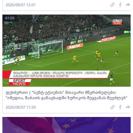
2026/08/07 12:01
01:05
ფეხბურთი | "სენტ-ეტიენის" მთავარი მწვრთნელები:
"იმედია, შაბათს განაცხადში ზურიკოს შეყვანას შევძლებ"
2026/08/07 11:59