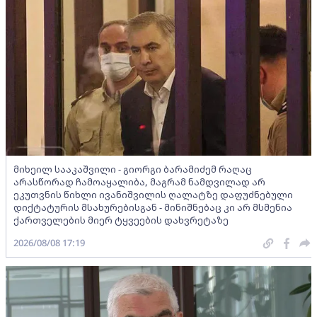
მიხეილ სააკაშვილი - გიორგი ბარამიძემ რაღაც
არასწორად ჩამოაყალიბა, მაგრამ ნამდვილად არ
ეკუთვნის წიხლი ივანიშვილის ღალატზე დაფუძნებული
დიქტატურის მსახურებისგან - მინიშნებაც კი არ მსმენია
ქართველების მიერ ტყვეების დახვრეტაზე
2026/08/08 17:19