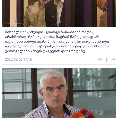
მიხეილ სააკაშვილი - გიორგი ბარამიძემ რაღაც
არასწორად ჩამოაყალიბა, მაგრამ ნამდვილად არ
ეკუთვნის წიხლი ივანიშვილის ღალატზე დაფუძნებული
დიქტატურის მსახურებისგან - მინიშნებაც კი არ მსმენია
ქართველების მიერ ტყვეების დახვრეტაზე
2026/08/08 17:19