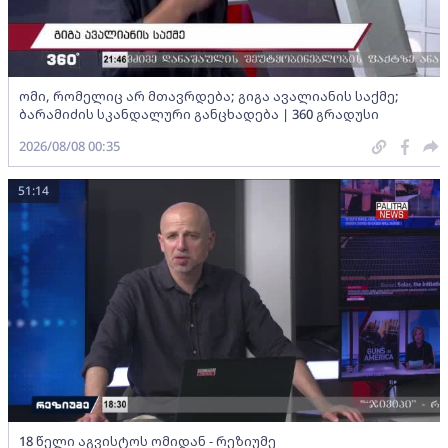
ომი, რომელიც არ მთავრდება; გიგა ავალიანის საქმე;
ბარამიძის სკანდალური განცხადება | 360 გრადუსი
2026/08/08 00:35
51:14
18 წელი აგვისტოს ომიდან - რეზიუმე