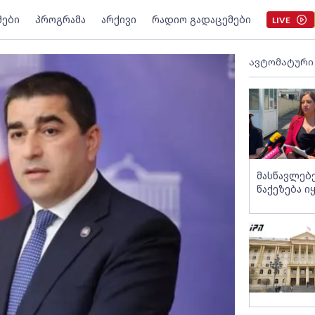
მები
პროგრამა
არქივი
რადიო გადაცემები
LIVE
ავტომატური
მასწავლებ
წაქეზება ი