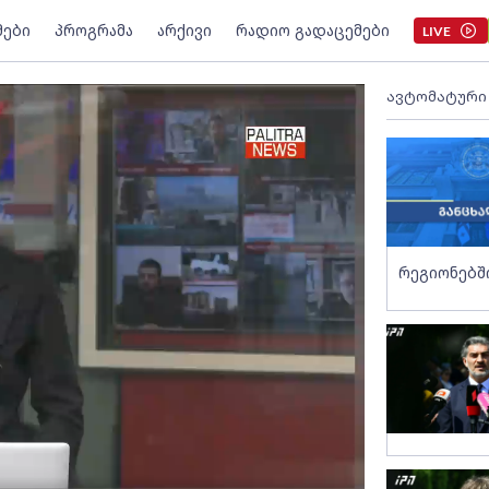
მები
პროგრამა
არქივი
რადიო გადაცემები
LIVE
ავტომატური
რეგიონებშ