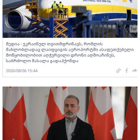
მედია - უკრაინულ თვითმფრინავს, რომლის
მახლობლადაც ლაიფციგის აეროპორტში ასაფეთქებელი
მოწყობილობით აღჭურვილი დრონი აღმოაჩინეს,
საბრძოლო მასალა გადაჰქონდა
2026/08/06 15:44