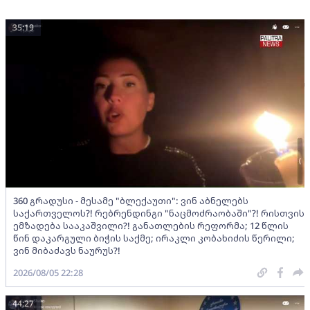
35:19
360 გრადუსი - მესამე "ბლექაუთი": ვინ აბნელებს
საქართველოს?! რებრენდინგი "ნაცმოძრაობაში"?! რისთვის
ემზადება სააკაშვილი?! განათლების რეფორმა; 12 წლის
წინ დაკარგული ბიჭის საქმე; ირაკლი კობახიძის წერილი;
ვინ მიბაძავს ნაურუს?!
2026/08/05 22:28
44:27