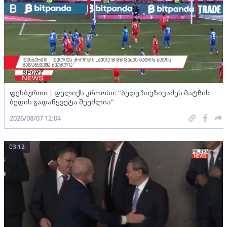
ფეხბურთი | ფელიქს კროოსი: "ბუდუ ზივზივაძეს მატჩის
ბედის გადაწყვეტა შეუძლია"
2026/08/07 12:04
03:12