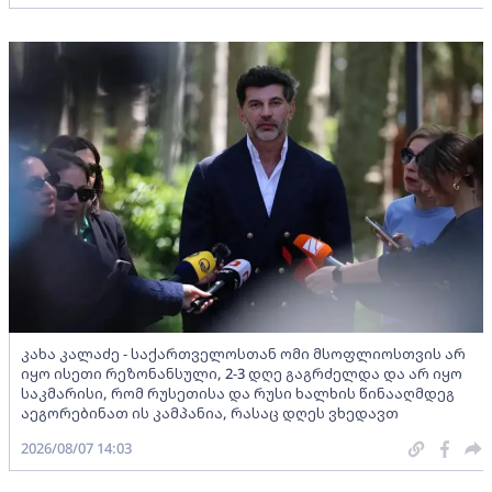
კახა კალაძე - საქართველოსთან ომი მსოფლიოსთვის არ
იყო ისეთი რეზონანსული, 2-3 დღე გაგრძელდა და არ იყო
საკმარისი, რომ რუსეთისა და რუსი ხალხის წინააღმდეგ
აეგორებინათ ის კამპანია, რასაც დღეს ვხედავთ
2026/08/07 14:03