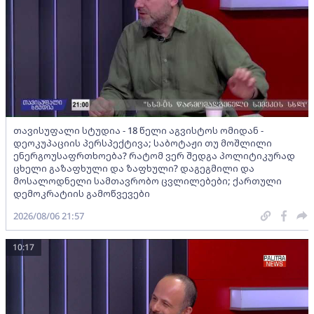
თავისუფალი სტუდია - 18 წელი აგვისტოს ომიდან -
დეოკუპაციის პერსპექტივა; საბოტაჟი თუ მოშლილი
ენერგოუსაფრთხოება? რატომ ვერ შედგა პოლიტიკურად
ცხელი გაზაფხული და ზაფხული? დაგეგმილი და
მოსალოდნელი სამთავრობო ცვლილებები; ქართული
დემოკრატიის გამოწვევები
2026/08/06 21:57
10:17