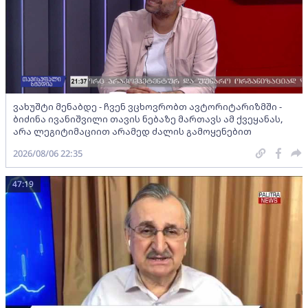
ვახუშტი მენაბდე - ჩვენ ვცხოვრობთ ავტორიტარიზმში -
ბიძინა ივანიშვილი თავის ნებაზე მართავს ამ ქვეყანას,
არა ლეგიტიმაციით არამედ ძალის გამოყენებით
2026/08/06 22:35
47:19