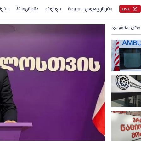
მები
პროგრამა
არქივი
რადიო გადაცემები
LIVE
ავტომატური