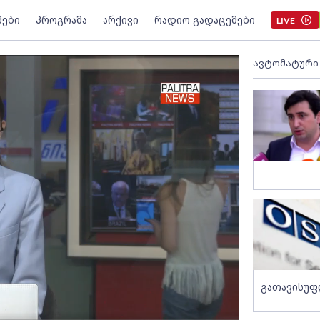
მები
პროგრამა
არქივი
რადიო გადაცემები
LIVE
ავტომატური
გათავისუფ