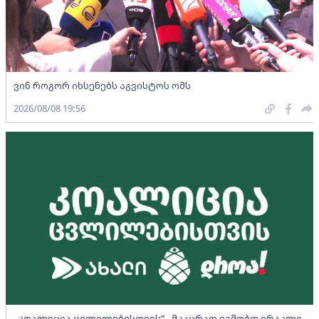
ვინ როგორ იხსენებს აგვისტოს ომს
2026/08/08 19:56
„კოალიცია ცვლილებისთვის“ - მკაცრად ვგმობთ ირაკლი