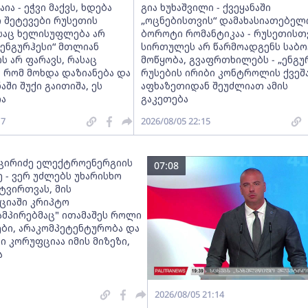
ია - ეჭვი მაქვს, ხდება
გია ხუხაშვილი - ქვეყანაში
 შეტევები რუსეთის
„ოცნებისთვის“ დამახასიათებელ
ასაც ხელისუფლება არ
ბოროტი რომანტიკაა - რუსეთისთ
 „ენგურჰესი“ მთლიან
სირთულეს არ წარმოადგენს საბო
 არ ფარავს, რასაც
მოწყობა, გვაფრთხილებს - „ენგუ
, რომ მოხდა დაზიანება და
რუსების ირიბი კონტროლის ქვეშა
აში შუქი გაითიშა, ეს
აფხაზეთიდან შეუძლიათ ამის
ა
გაკეთება
17
2026/08/05 22:15
ცირიძე ელექტროენერგიის
07:08
 - ვერ უძლებს უხარისხო
ტვირთვას, მის
ციაში კრიპტო
ამპირებმაც" ითამაშეს როლი
ები, არაკომპეტენტურობა და
 კორუფციაა იმის მიზეზი,
ა
2026/08/05 21:14