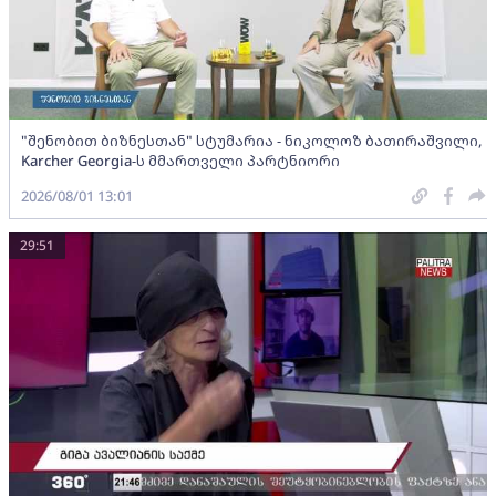
"შენობით ბიზნესთან" სტუმარია - ნიკოლოზ ბათირაშვილი,
Karcher Georgia-ს მმართველი პარტნიორი
2026/08/01 13:01
29:51