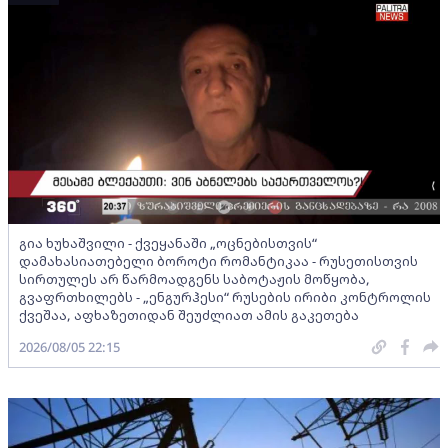
გია ხუხაშვილი - ქვეყანაში „ოცნებისთვის“
დამახასიათებელი ბოროტი რომანტიკაა - რუსეთისთვის
სირთულეს არ წარმოადგენს საბოტაჟის მოწყობა,
გვაფრთხილებს - „ენგურჰესი“ რუსების ირიბი კონტროლის
ქვეშაა, აფხაზეთიდან შეუძლიათ ამის გაკეთება
2026/08/05 22:15