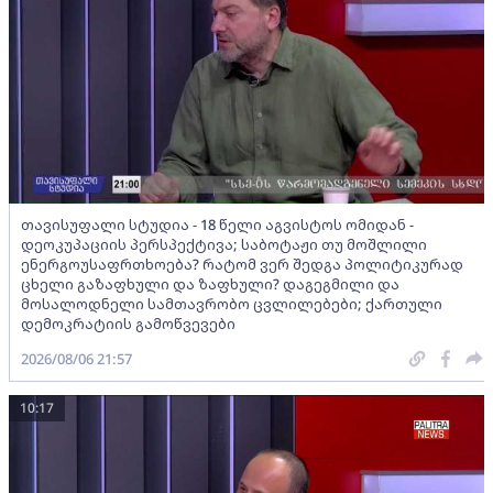
თავისუფალი სტუდია - 18 წელი აგვისტოს ომიდან -
დეოკუპაციის პერსპექტივა; საბოტაჟი თუ მოშლილი
ენერგოუსაფრთხოება? რატომ ვერ შედგა პოლიტიკურად
ცხელი გაზაფხული და ზაფხული? დაგეგმილი და
მოსალოდნელი სამთავრობო ცვლილებები; ქართული
დემოკრატიის გამოწვევები
2026/08/06 21:57
10:17