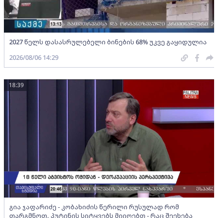
2027 წელს დასასრულებელი ბინების 68% უკვე გაყიდულია
2026/08/06 14:29
18:39
გია ჯაფარიძე - კობახიძის წერილი რუსულად რომ
თარგმნოთ, პუტინის სიტყვებს მიიღებთ - რაც შეეხება