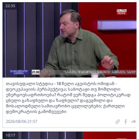
22:35
თავისუფალი სტუდია - 18 წელი აგვისტოს ომიდან -
დეოკუპაციის პერსპექტივა; საბოტაჟი თუ მოშლილი
ენერგოუსაფრთხოება? რატომ ვერ შედგა პოლიტიკურად
ცხელი გაზაფხული და ზაფხული? დაგეგმილი და
მოსალოდნელი სამთავრობო ცვლილებები; ქართული
დემოკრატიის გამოწვევები
2026/08/06 21:57
10:17