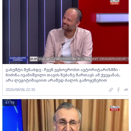
ვახუშტი მენაბდე - ჩვენ ვცხოვრობთ ავტორიტარიზმში -
ბიძინა ივანიშვილი თავის ნებაზე მართავს ამ ქვეყანას,
არა ლეგიტიმაციით არამედ ძალის გამოყენებით
2026/08/06 22:35
47:19