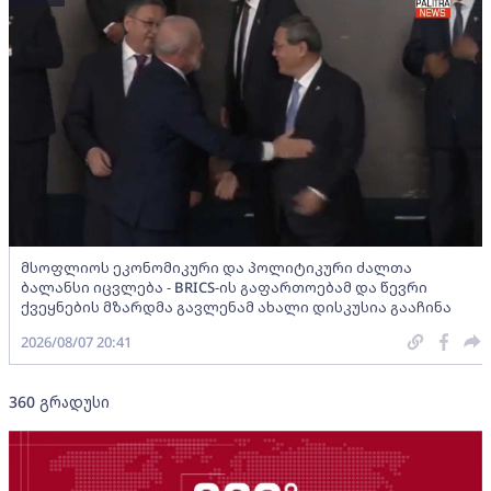
მსოფლიოს ეკონომიკური და პოლიტიკური ძალთა
ბალანსი იცვლება - BRICS-ის გაფართოებამ და წევრი
ქვეყნების მზარდმა გავლენამ ახალი დისკუსია გააჩინა
2026/08/07 20:41
360 გრადუსი