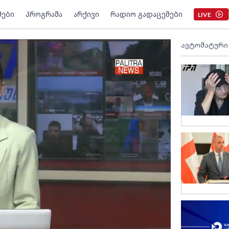
მები
პროგრამა
არქივი
რადიო გადაცემები
LIVE
ავტომატური