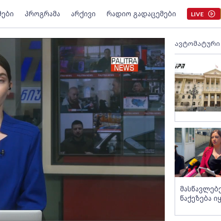
მები
პროგრამა
არქივი
რადიო გადაცემები
LIVE
ავტომატური
მასწავლებ
წაქეზება ი