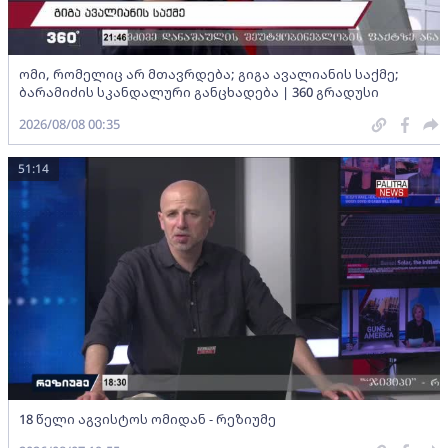
ომი, რომელიც არ მთავრდება; გიგა ავალიანის საქმე;
ბარამიძის სკანდალური განცხადება | 360 გრადუსი
2026/08/08 00:35
51:14
18 წელი აგვისტოს ომიდან - რეზიუმე