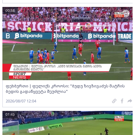
00:58
ფეხბურთი | ფელიქს კროოსი: "ბუდუ ზივზივაძეს მატჩის
ბედის გადაწყვეტა შეუძლია"
2026/08/07 12:04
01:45