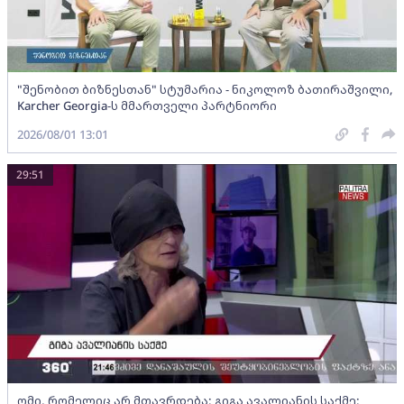
"შენობით ბიზნესთან" სტუმარია - ნიკოლოზ ბათირაშვილი,
Karcher Georgia-ს მმართველი პარტნიორი
2026/08/01 13:01
29:51
ომი, რომელიც არ მთავრდება; გიგა ავალიანის საქმე;