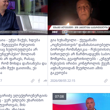
ია - ეჭვი მაქვს, ხდება
გია ხუხაშვილი - ქვეყანაში
 შეტევები რუსეთის
„ოცნებისთვის“ დამახასიათებელ
ასაც ხელისუფლება არ
ბოროტი რომანტიკაა - რუსეთისთ
 „ენგურჰესი“ მთლიან
სირთულეს არ წარმოადგენს საბო
 არ ფარავს, რასაც
მოწყობა, გვაფრთხილებს - „ენგუ
, რომ მოხდა დაზიანება და
რუსების ირიბი კონტროლის ქვეშა
აში შუქი გაითიშა, ეს
აფხაზეთიდან შეუძლიათ ამის
ა
გაკეთება
17
2026/08/05 22:15
ცირიძე ელექტროენერგიის
07:08
 - ვერ უძლებს უხარისხო
ტვირთვას, მის
ციაში კრიპტო