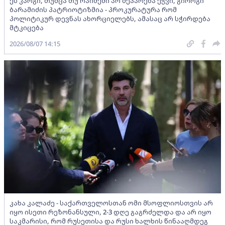
ეს კარგი, თუმცა თუ რაიმეში არ მეპარება ეჭვი, გიორგი
ბარამიძის პატრიოტიზმია - პროკურატურა რომ
პოლიტიკურ დევნას ახორციელებს, ამასაც არ სჭირდება
მტკიცება
2026/08/07 14:15
კახა კალაძე - საქართველოსთან ომი მსოფლიოსთვის არ
იყო ისეთი რეზონანსული, 2-3 დღე გაგრძელდა და არ იყო
საკმარისი, რომ რუსეთისა და რუსი ხალხის წინააღმდეგ