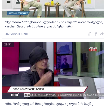
"შენობით ბიზნესთან" სტუმარია - ნიკოლოზ ბათირაშვილი,
Karcher Georgia-ს მმართველი პარტნიორი
2026/08/01 13:01
29:51
ომი, რომელიც არ მთავრდება; გიგა ავალიანის საქმე;