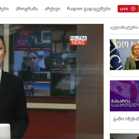
მები
პროგრამა
არქივი
რადიო გადაცემები
LIVE
ავტომატური
გამო სწუხა