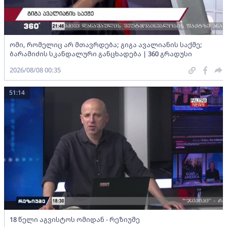
ომი, რომელიც არ მთავრდება; გიგა ავალიანის საქმე;
ბარამიძის სკანდალური განცხადება | 360 გრადუსი
2026/08/08 00:35
51:14
18 წელი აგვისტოს ომიდან - რეზიუმე