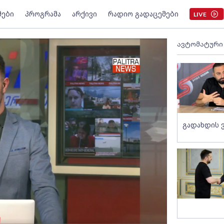
მები
პროგრამა
არქივი
რადიო გადაცემები
LIVE
ავტომატური
გადახდის 