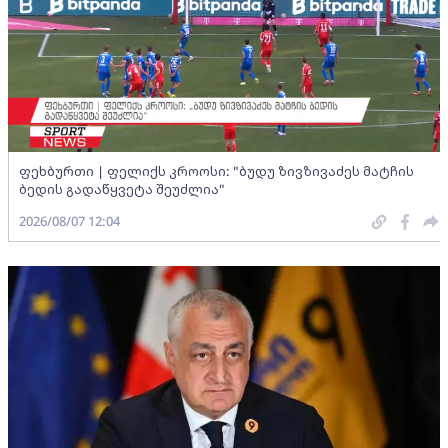
ფეხბურთი | ფელიქს კროოსი: "ბუდუ ზივზივაძეს მატჩის
ბედის გადაწყვეტა შეუძლია"
2026/08/07 12:04