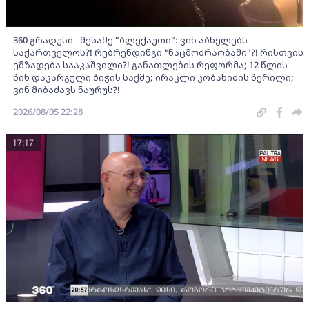
360 გრადუსი - მესამე "ბლექაუთი": ვინ აბნელებს
საქართველოს?! რებრენდინგი "ნაცმოძრაობაში"?! რისთვის
ემზადება სააკაშვილი?! განათლების რეფორმა; 12 წლის
წინ დაკარგული ბიჭის საქმე; ირაკლი კობახიძის წერილი;
ვინ მიბაძავს ნაურუს?!
2026/08/05 22:28
17:17