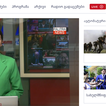
მები
პროგრამა
არქივი
რადიო გადაცემები
LIVE
ავტომატური
სახელმწიფ