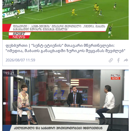
ფეხბურთი | "სენტ-ეტიენის" მთავარი მწვრთნელები:
"იმედია, შაბათს განაცხადში ზურიკოს შეყვანას შევძლებ"
2026/08/07 11:59
15:21