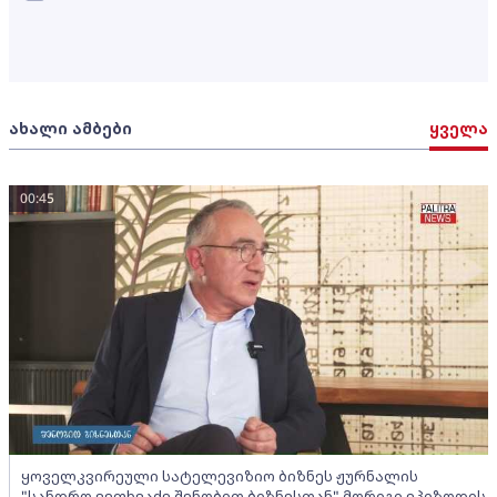
ახალი ამბები
ყველა
00:45
ყოველკვირეული სატელევიზიო ბიზნეს ჟურნალის
"სანდრო ვეფხვაძე შენობით ბიზნესთან" მორიგი ეპიზოდის