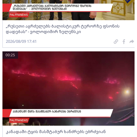
„რუსეთი აგრძელებს ბალისტიკურ ტერორზე ფსონის
დადებას“ - ვოლოდიმირ ზელენსკი
2026/08/09 17:41
00:25
კანადაში ტყის მასშტაბურ ხანძრებს ებრძვიან